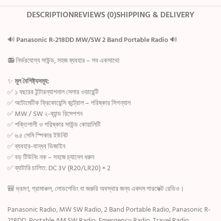
DESCRIPTION
REVIEWS (0)
SHIPPING & DELIVERY
🔊
Panasonic R-218DD MW/SW 2 Band Portable Radio
🔊
📻 নির্ভরযোগ্য সাউন্ড, সহজ ব্যবহার – সব একসাথে!
✨
মূল বৈশিষ্ট্যসমূহ:
✅ ১ বছরের ইন্টারন্যাশনাল সেলার ওয়ারেন্টি
✅ অটোমেটিক ফ্রিকোয়েন্সি কন্ট্রোল – পরিষ্কার সিগন্যাল
✅ MW / SW ২-ব্যান্ড রিসেপশন
✅ শক্তিশালী ও পরিষ্কার সাউন্ড কোয়ালিটি
✅ ৬.৫ সেমি স্পিকার ইউনিট
✅ ব্যবহার-বান্ধব ডিজাইন
✅ বড় টিউনিং নক – সহজে চ্যানেল ধরুন
✅ ব্যাটারি চালিত: DC 3V (R20/LR20) × 2
🎒 ভ্রমণ, গ্রামাঞ্চল, লোডশেডিং বা জরুরি অবস্থার জন্য একদম পারফেক্ট রেডিও।
Panasonic Radio, MW SW Radio, 2 Band Portable Radio, Panasonic R-
218DD, Portable AM SW Radio, Emergency Radio, Travel Radio