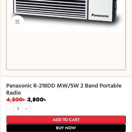
Click to enlarge
Panasonic R-218DD MW/SW 2 Band Portable
Radio
4,500
৳
3,800
৳
ADD TO CART
BUY NOW