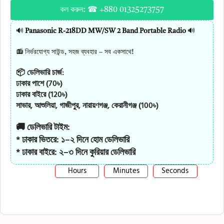
কল করুন: ☎ +880 01325273757
🔊
Panasonic R-218DD MW/SW 2 Band Portable Radio
🔊
📻 নির্ভরযোগ্য সাউন্ড, সহজ ব্যবহার – সব একসাথে!
📦 ডেলিভারি চার্জ:
ঢাকার পাশে (70৳)
ঢাকার বাইরে (120৳)
সাভার, আশুলিয়া, গাজীপুর, নারায়ণগঞ্জ, কেরানীগঞ্জ (100৳)
🚚 ডেলিভারি টাইম:
* ঢাকার ভিতরে: ১–২ দিনে হোম ডেলিভারি
* ঢাকার বাইরে: ২–৩ দিনে কুরিয়ার ডেলিভারি
Hours
Minutes
Seconds