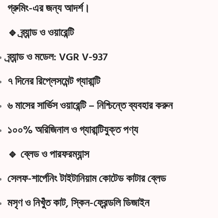
গ্রুমিং-এর জন্য আদর্শ।
🔹 ব্র্যান্ড ও ওয়ারেন্টি
ব্র্যান্ড ও মডেল:
VGR V-937
৭ দিনের রিপ্লেসমেন্ট গ্যারান্টি
৬ মাসের সার্ভিস ওয়ারেন্টি
– নিশ্চিন্তে ব্যবহার করুন
১০০% অরিজিনাল ও গ্যারান্টিযুক্ত পণ্য
🔹 ব্লেড ও পারফরম্যান্স
সেলফ-শার্পেনিং টাইটানিয়াম কোটেড কাটার ব্লেড
মসৃণ ও নিখুঁত কাট, স্কিন-ফ্রেন্ডলি ডিজাইন