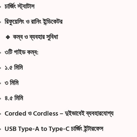
চার্জিং স্ট্যাটাস
রিফুয়েলিং ও রানিং ইন্ডিকেটর
🔹 কম্ব ও ব্যবহার সুবিধা
৩টি গাইড কম্ব:
১.৫ মিমি
৩ মিমি
৪.৫ মিমি
Corded ও Cordless – দুইভাবেই ব্যবহারযোগ্য
USB
Type-A to Type-C চার্জিং ইন্টারফেস