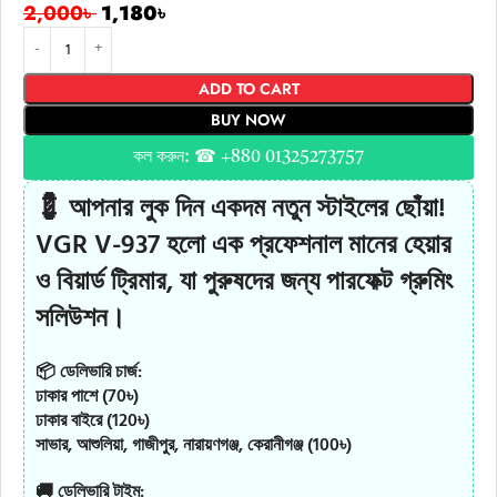
2,000
৳
1,180
৳
ADD TO CART
BUY NOW
কল করুন: ☎ +880 01325273757
💈
আপনার লুক দিন একদম নতুন স্টাইলের ছোঁয়া!
VGR V-937 হলো এক প্রফেশনাল মানের হেয়ার
ও বিয়ার্ড ট্রিমার, যা পুরুষদের জন্য পারফেক্ট গ্রুমিং
সলিউশন।
📦 ডেলিভারি চার্জ:
ঢাকার পাশে (70৳)
ঢাকার বাইরে (120৳)
সাভার, আশুলিয়া, গাজীপুর, নারায়ণগঞ্জ, কেরানীগঞ্জ (100৳)
🚚 ডেলিভারি টাইম: