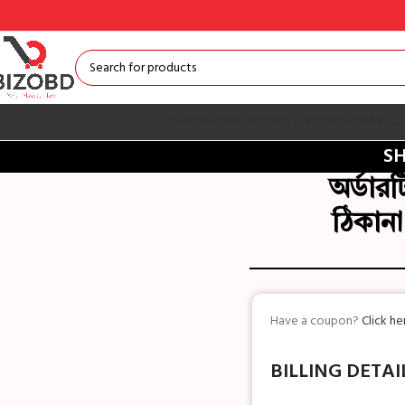
SHOP
HOME
AUDIO / VIDEO
HOME & 
S
অর্ডার
ঠিকানা
Have a coupon?
Click h
BILLING DETAI