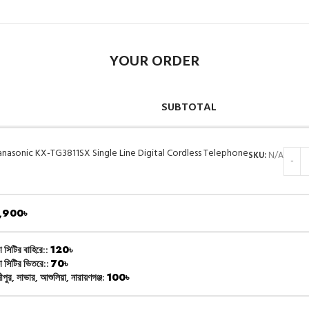
YOUR ORDER
SUBTOTAL
anasonic KX-TG3811SX Single Line Digital Cordless Telephone
SKU:
N/A
,900
৳
া সিটির বাহিরে::
120
৳
া সিটির ভিতরে::
70
৳
ীপুর, সাভার, আশুলিয়া, নারায়ণগঞ্জ:
100
৳