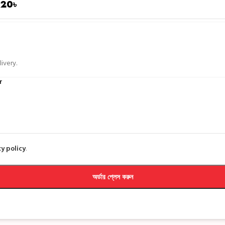
020
৳
ivery.
r
y policy
.
অর্ডার প্লেস করুন