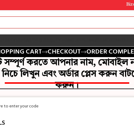
Bizobd অ
LIFESTYLE
HEALTH & BEAUTY
HOME APPLIANCES
MORE
MOBILE
HOPPING CART
CHECKOUT
ORDER COMPLE
টি সম্পূর্ণ করতে আপনার নাম, মোবাইল না
 নিচে লিখুন এবং অর্ডার প্লেস করুন বাটন
করুন।
ere to enter your code
LS