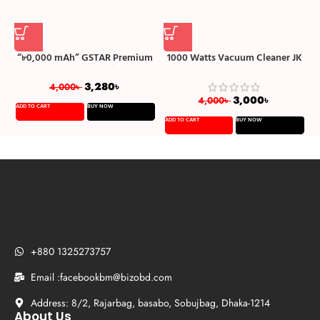
“৮0,000 mAh” GSTAR Premium
1000 Watts Vacuum Cleaner JK
SS-108 রিচার্জেবল টর্চ লাইট
8 (Cord length: 6M) – Multicolor
3,280
৳
4,000
৳
3,000
৳
4,000
৳
ADD TO CART
BUY NOW
A
ADD TO CART
BUY NOW
+880 1325273757
Email :facebookbm@bizobd.com
Address: 8/2, Rajarbag, basabo, Sobujbag, Dhaka-1214
About Us