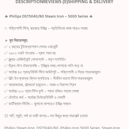
DESCRIPTION
REVIEWS (0)
SHIPPING & DELIVERY
🔥
Philips DST5040/80 Steam Iron – 5000 Series
🔥
✨ শক্তিশালী স্টিম, ঝরঝরে ইস্ত্রি – প্রতিদিনের কাজ আরও সহজ!
🔹
মূল ফিচারসমূহ:
✅ ২ বছরের ইন্টারন্যাশনাল সেলার ওয়ারেন্টি
✅ ২৬০০ ওয়াট পাওয়ার – দ্রুত গরম হয়
✅ স্ক্র্যাচ-রেজিস্ট্যান্ট সোলপ্লেট – মসৃণ গ্লাইডিং
✅ ড্রিপ-স্টপ টেকনোলজি – ইস্ত্রির সময় পোশাকে পানি পড়ে না
✅ সর্বোচ্চ ৪৫ গ্রাম/মিনিট স্টিম আউটপুট – শক্তিশালী ও স্থির পারফরম্যান্স
✅ বিল্ট-ইন ক্যাল্ক-ক্লিন স্লাইডার – দীর্ঘদিন ভালো স্টিম পারফরম্যান্স
✅ আরামদায়ক, টেক্সচার্ড হ্যান্ডেল – সহজ ও নিরাপদ গ্রিপ
✅ সর্বোচ্চ ২০০ গ্রাম স্টিম বুস্ট – শক্ত ভাঁজও সহজে সোজা
✅ টেস্টেড কর্ড – সর্বোচ্চ ডিউরেবিলিটি ও সেফটি
✅ ভার্টিক্যাল স্টিমিং – ঝুলানো কাপড়েও ইস্ত্রি সম্ভব
👕 শার্ট, প্যান্ট, পর্দা বা ভারী কাপড়—সব কিছুর জন্য পারফেক্ট চয়েস!
Philips Steam Iron, DST5040/80, Philips Iron 5000 Series, Steam Iron,