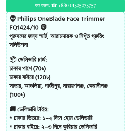
কল করুন: ☎ +880 01325273757
🧔
Philips OneBlade Face Trimmer
FQ1424/10
🧔
পুরুষদের জন্য স্মার্ট, আরামদায়ক ও নিখুঁত গ্রুমিং
সলিউশন!
📦 ডেলিভারি চার্জ:
ঢাকার পাশে (70৳)
ঢাকার বাইরে (120৳)
সাভার, আশুলিয়া, গাজীপুর, নারায়ণগঞ্জ, কেরানীগঞ্জ
(100৳)
🚚 ডেলিভারি টাইম:
* ঢাকার ভিতরে: ১–২ দিনে হোম ডেলিভারি
* ঢাকার বাইরে: ২–৩ দিনে কুরিয়ার ডেলিভারি