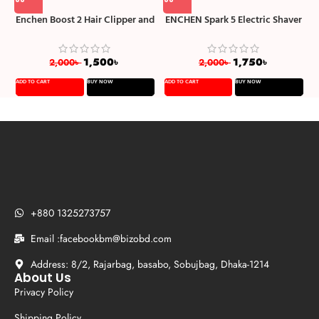
Enchen Boost 2 Hair Clipper and
ENCHEN Spark 5 Electric Shaver
Beard Trimmer for Men
Wet and Dry
1,500
৳
1,750
৳
2,000
৳
2,000
৳
ADD TO CART
BUY NOW
ADD TO CART
BUY NOW
A
+880 1325273757
Email :facebookbm@bizobd.com
Address: 8/2, Rajarbag, basabo, Sobujbag, Dhaka-1214
About Us
Privacy Policy
Shipping Policy