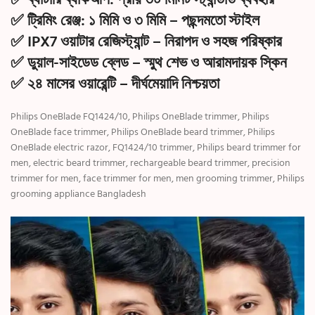
✅
ব্যাটারি ব্যাকআপ:
প্রায় ৩০ মিনিট স্ট্যান্ডার্ড ব্যবহার
✅
ট্রিমিং রেঞ্জ:
১ মিমি ও ৩ মিমি – পছন্দমতো স্টাইল
✅
IPX7 ওয়াটার রেজিস্ট্যান্ট
– নিরাপদ ও সহজ পরিষ্কার
✅
ডুয়াল-সাইডেড ব্লেড
– স্মুথ শেভ ও আরামদায়ক স্কিন
✅
২৪ মাসের ওয়ারেন্টি
– দীর্ঘমেয়াদি নিশ্চয়তা
Philips OneBlade FQ1424/10, Philips OneBlade trimmer, Philips
OneBlade face trimmer, Philips OneBlade beard trimmer, Philips
OneBlade electric razor, FQ1424/10 trimmer, Philips beard trimmer for
men, electric beard trimmer, rechargeable beard trimmer, precision
trimmer for men, face trimmer for men, men grooming trimmer, Philips
grooming appliance Bangladesh