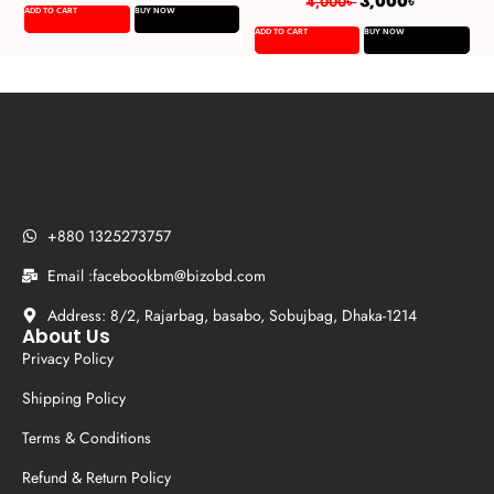
3,000
৳
4,000
৳
ADD TO CART
BUY NOW
A
ADD TO CART
BUY NOW
+880 1325273757
Email :facebookbm@bizobd.com
Address: 8/2, Rajarbag, basabo, Sobujbag, Dhaka-1214
About Us
Privacy Policy
Shipping Policy
Terms & Conditions
Refund & Return Policy