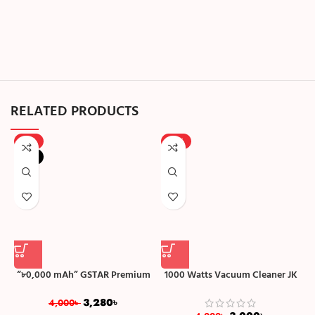
RELATED PRODUCTS
-18%
-25%
NEW
“৮0,000 mAh” GSTAR Premium
1000 Watts Vacuum Cleaner JK
SS-108 রিচার্জেবল টর্চ লাইট
8 (Cord length: 6M) – Multicolor
3,280
৳
4,000
৳