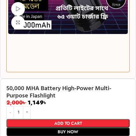
Watch video
Click to enlarge
50,000 MHA Battery High-Power Multi-
Purpose Flashlight
2,000
৳
1,149
৳
ADD TO CART
BUY NOW