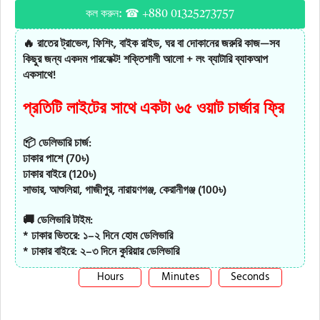
কল করুন: ☎ +880 01325273757
🔥 রাতের ট্রাভেল, ফিশিং, বাইক রাইড, ঘর বা দোকানের জরুরি কাজ—সব
কিছুর জন্য একদম পারফেক্ট! শক্তিশালী আলো + লং ব্যাটারি ব্যাকআপ
একসাথে!
প্রতিটি লাইটের সাথে একটা ৬৫
ওয়াট
চার্জার ফ্রি
📦 ডেলিভারি চার্জ:
ঢাকার পাশে (70৳)
ঢাকার বাইরে (120৳)
সাভার, আশুলিয়া, গাজীপুর, নারায়ণগঞ্জ, কেরানীগঞ্জ (100৳)
🚚 ডেলিভারি টাইম:
* ঢাকার ভিতরে: ১–২ দিনে হোম ডেলিভারি
* ঢাকার বাইরে: ২–৩ দিনে কুরিয়ার ডেলিভারি
Hours
Minutes
Seconds