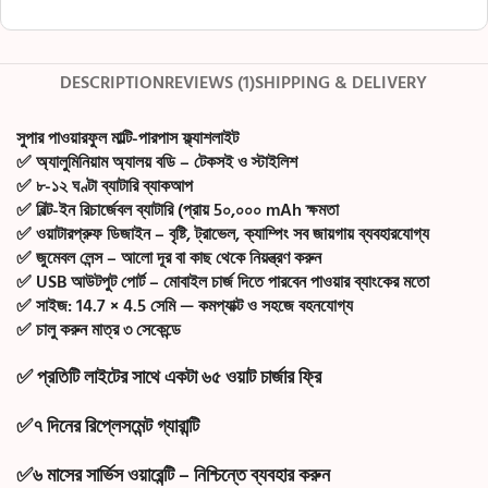
DESCRIPTION
REVIEWS (1)
SHIPPING & DELIVERY
সুপার পাওয়ারফুল মাল্টি-পারপাস ফ্ল্যাশলাইট
✅
অ্যালুমিনিয়াম অ্যালয় বডি
– টেকসই ও স্টাইলিশ
✅
৮-১২ ঘণ্টা ব্যাটারি ব্যাকআপ
✅
বিল্ট-ইন রিচার্জেবল ব্যাটারি
(প্রায় 5০,০০০ mAh ক্ষমতা
✅
ওয়াটারপ্রুফ ডিজাইন
– বৃষ্টি, ট্রাভেল, ক্যাম্পিং সব জায়গায় ব্যবহারযোগ্য
✅
জুমেবল লেন্স
– আলো দূর বা কাছ থেকে নিয়ন্ত্রণ করুন
✅
USB আউটপুট পোর্ট
– মোবাইল চার্জ দিতে পারবেন পাওয়ার ব্যাংকের মতো
✅
সাইজ:
14.7 × 4.5 সেমি — কমপ্যাক্ট ও সহজে বহনযোগ্য
✅
চালু করুন মাত্র ৩ সেকেন্ডে
✅
প্রতিটি লাইটের সাথে একটা ৬৫
ওয়াট
চার্জার ফ্রি
✅
৭
দিনের
রিপ্লেসমেন্ট
গ্যারান্টি
✅
৬
মাসের
সার্ভিস
ওয়ারেন্টি
– নিশ্চিন্তে ব্যবহার করুন