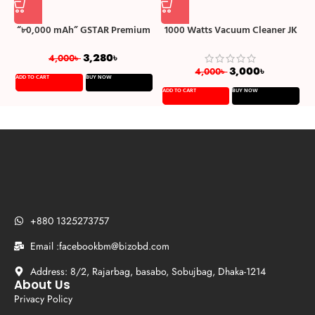
“৮0,000 mAh” GSTAR Premium
1000 Watts Vacuum Cleaner JK
SS-108 রিচার্জেবল টর্চ লাইট
8 (Cord length: 6M) – Multicolor
3,280
৳
4,000
৳
3,000
৳
4,000
৳
ADD TO CART
BUY NOW
A
ADD TO CART
BUY NOW
+880 1325273757
Email :facebookbm@bizobd.com
Address: 8/2, Rajarbag, basabo, Sobujbag, Dhaka-1214
About Us
Privacy Policy