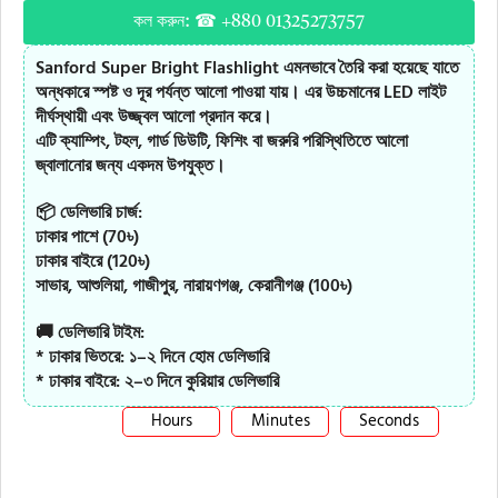
কল করুন: ☎ +880 01325273757
Sanford Super Bright Flashlight এমনভাবে তৈরি করা হয়েছে যাতে
অন্ধকারে স্পষ্ট ও দূর পর্যন্ত আলো পাওয়া যায়। এর উচ্চমানের LED লাইট
দীর্ঘস্থায়ী এবং উজ্জ্বল আলো প্রদান করে।
এটি ক্যাম্পিং, টহল, গার্ড ডিউটি, ফিশিং বা জরুরি পরিস্থিতিতে আলো
জ্বালানোর জন্য একদম উপযুক্ত।
📦 ডেলিভারি চার্জ:
ঢাকার পাশে (70৳)
ঢাকার বাইরে (120৳)
সাভার, আশুলিয়া, গাজীপুর, নারায়ণগঞ্জ, কেরানীগঞ্জ (100৳)
🚚 ডেলিভারি টাইম:
* ঢাকার ভিতরে: ১–২ দিনে হোম ডেলিভারি
* ঢাকার বাইরে: ২–৩ দিনে কুরিয়ার ডেলিভারি
Hours
Minutes
Seconds