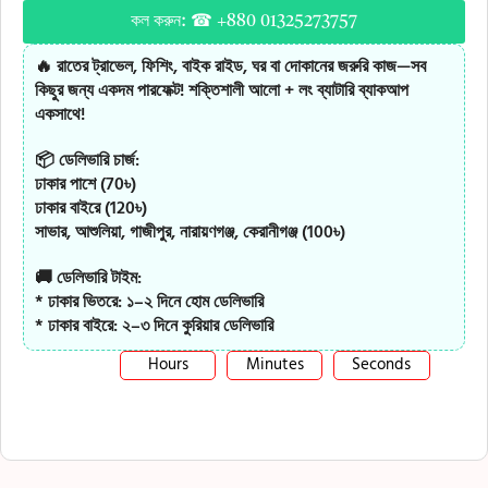
কল করুন: ☎ +880 01325273757
🔥 রাতের ট্রাভেল, ফিশিং, বাইক রাইড, ঘর বা দোকানের জরুরি কাজ—সব
কিছুর জন্য একদম পারফেক্ট! শক্তিশালী আলো + লং ব্যাটারি ব্যাকআপ
একসাথে!
📦 ডেলিভারি চার্জ:
ঢাকার পাশে (70৳)
ঢাকার বাইরে (120৳)
সাভার, আশুলিয়া, গাজীপুর, নারায়ণগঞ্জ, কেরানীগঞ্জ (100৳)
🚚 ডেলিভারি টাইম:
* ঢাকার ভিতরে: ১–২ দিনে হোম ডেলিভারি
* ঢাকার বাইরে: ২–৩ দিনে কুরিয়ার ডেলিভারি
Hours
Minutes
Seconds