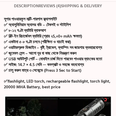
DESCRIPTION
REVIEWS (4)
SHIPPING & DELIVERY
সুপার পাওয়ারফুল মাল্টি-পারপাস ফ্ল্যাশলাইট
✅
অ্যালুমিনিয়াম অ্যালয় বডি
– টেকসই ও স্টাইলিশ
✅
৮-১২ ঘণ্টা ব্যাটারি ব্যাকআপ
✅
বিল্ট-ইন রিচার্জেবল ব্যাটারি
(প্রায় ২5,০0০ mAh ক্ষমতা)
✅
একটানা ৫-৮ ঘণ্টা চলবে (পরীক্ষিত ও যাচাই করা)
✅
ওয়াটারপ্রুফ ডিজাইন
– বৃষ্টি, ট্রাভেল, ক্যাম্পিং সব জায়গায় ব্যবহারযোগ্য
✅
জুমেবল লেন্স
– আলো দূর বা কাছ থেকে নিয়ন্ত্রণ করুন
✅
USB আউটপুট পোর্ট
– মোবাইল চার্জ দিতে পারবেন পাওয়ার ব্যাংকের মতো
✅
সাইজ:
14.7 × 4.5 সেমি — কমপ্যাক্ট ও সহজে বহনযোগ্য
✅
চালু করুন মাত্র ৩ সেকেন্ডে (Press 3 Sec to Start)
✅flashlight, LED torch, rechargeable flashlight, torch light,
20000 MHA Battery, best price