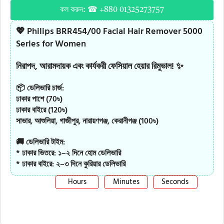
কল করুন: ☎ +880 01325273757
💖
Philips BRR454/00 Facial Hair Remover 5000
Series for Women
নিরাপদ, আরামদায়ক এবং কার্যকরী
ফেসিয়াল হেয়ার রিমুভাল
! ✨
📦 ডেলিভারি চার্জ:
ঢাকার পাশে (70৳)
ঢাকার বাইরে (120৳)
সাভার, আশুলিয়া, গাজীপুর, নারায়ণগঞ্জ, কেরানীগঞ্জ (100৳)
🚚 ডেলিভারি টাইম:
* ঢাকার ভিতরে: ১–২ দিনে হোম ডেলিভারি
* ঢাকার বাইরে: ২–৩ দিনে কুরিয়ার ডেলিভারি
Hours
Minutes
Seconds