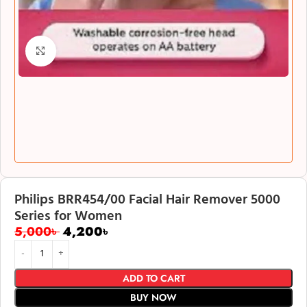
Click to enlarge
Philips BRR454/00 Facial Hair Remover 5000
Series for Women
5,000
৳
4,200
৳
ADD TO CART
BUY NOW