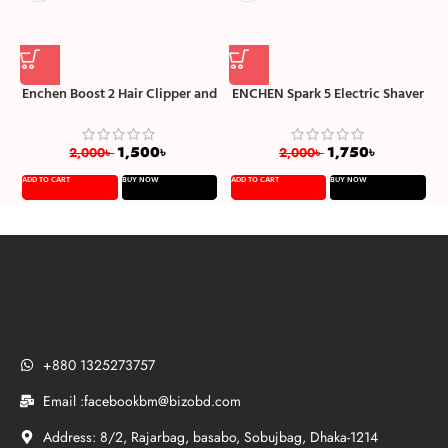
Enchen Boost 2 Hair Clipper and
ENCHEN Spark 5 Electric Shaver
Beard Trimmer for Men
Wet and Dry
B
1,500
৳
1,750
৳
2,000
৳
2,000
৳
ADD TO CART
BUY NOW
ADD TO CART
BUY NOW
A
+880 1325273757
Email :facebookbm@bizobd.com
Address: 8/2, Rajarbag, basabo, Sobujbag, Dhaka-1214