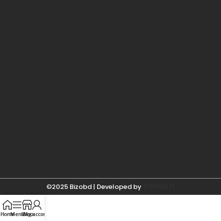
©2025 Bizobd | Developed by
TOPPER IT
Home
Menu
Shop
My account