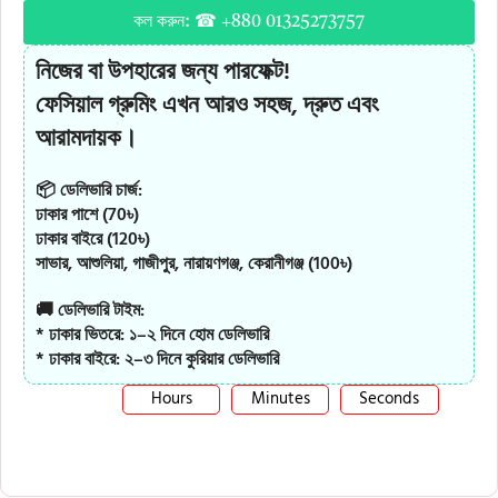
কল করুন: ☎ +880 01325273757
নিজের বা উপহারের জন্য পারফেক্ট!
ফেসিয়াল গ্রুমিং এখন আরও সহজ, দ্রুত এবং
আরামদায়ক।
📦 ডেলিভারি চার্জ:
ঢাকার পাশে (70৳)
ঢাকার বাইরে (120৳)
সাভার, আশুলিয়া, গাজীপুর, নারায়ণগঞ্জ, কেরানীগঞ্জ (100৳)
🚚 ডেলিভারি টাইম:
* ঢাকার ভিতরে: ১–২ দিনে হোম ডেলিভারি
* ঢাকার বাইরে: ২–৩ দিনে কুরিয়ার ডেলিভারি
Hours
Minutes
Seconds