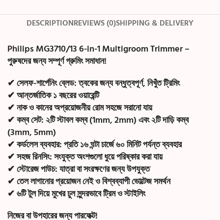
DESCRIPTION
REVIEWS (0)
SHIPPING & DELIVERY
Philips MG3710/13 6-in-1 Multigroom Trimmer –
পুরুষদের জন্য সম্পূর্ণ গ্রুমিং সমাধান!
✔
সেলফ-শার্পেনিং ব্লেড:
ত্বকের জন্য বন্ধুত্বপূর্ণ, নিখুঁত ট্রিমিং
✔
আন্তর্জাতিক ১ বছরের ওয়ারেন্টি
✔
নাক ও কানের অপ্রয়োজনীয় রোম সহজে সরানো যায়
✔
কম্ব সেট:
২টি স্টাবল কম্ব (1mm, 2mm) এবং ২টি দাড়ি কম্ব
(3mm, 5mm)
✔
কর্ডলেস ব্যবহার:
প্রতি ১৬ ঘন্টা চার্জে ৬০ মিনিট পর্যন্ত ব্যবহার
✔
সহজ রিনসিং:
সংযুক্ত অংশগুলো ধুয়ে পরিষ্কার করা যায়
✔
স্টোরেজ পাউচ:
যাত্রা বা সংরক্ষণের জন্য উপযুক্ত
✔
তেল লাগানোর প্রয়োজন নেই ও বিশ্বব্যাপী ভোল্টেজ সমর্থন
✔
৬টি টুল দিয়ে মুখের চুল সুন্দরভাবে ট্রিম ও স্টাইলিং
নিজের বা উপহারের জন্য পারফেক্ট!