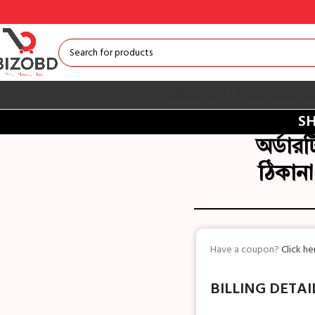
SHOP
HOME
AUDIO / VIDEO
HOME & 
S
অর্ডার
ঠিকানা
Have a coupon?
Click h
BILLING DETAI