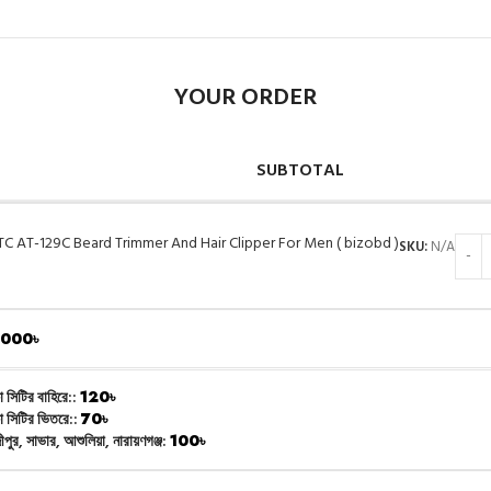
YOUR ORDER
SUBTOTAL
TC AT-129C Beard Trimmer And Hair Clipper For Men ( bizobd )
SKU:
N/A
,000
৳
া সিটির বাহিরে::
120
৳
া সিটির ভিতরে::
70
৳
ীপুর, সাভার, আশুলিয়া, নারায়ণগঞ্জ:
100
৳