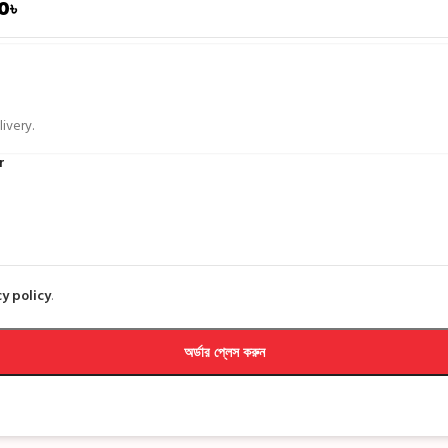
0
৳
ivery.
r
y policy
.
অর্ডার প্লেস করুন