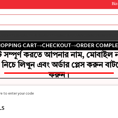
Bizobd অ
LIFESTYLE
HEALTH & BEAUTY
HOME APPLIANCES
MORE
MOBILE
HOPPING CART
CHECKOUT
ORDER COMPLE
টি সম্পূর্ণ করতে আপনার নাম, মোবাইল না
 নিচে লিখুন এবং অর্ডার প্লেস করুন বাটন
করুন।
ere to enter your code
LS