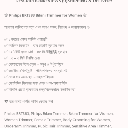
DESCRIPTION
REVIEWS (0)
SHIPPING & DELIVERY
🌸
Philips BRT383 Bikini Trimmer for Women
🌸
আপনার ব্যক্তিগত যত্ন এখন আরও সহজ, নিরাপদ ও আরামদায়ক! ✨
✅ ১ বছরের মোটর সার্ভিস ওয়ারেন্টি
✅ কর্ডলেস ডিজাইন – তার ছাড়াই ব্যবহার করুন
✅ ৪৫ মিনিট দ্রুত চার্জ – ৪৫ মিনিট连续 ব্যবহার
✅ ০.৫ – ৫ মিমি ট্রিমিং রেঞ্জ
✅ স্টেইনলেস স্টিল ব্লেড – মসৃণ ও নিখুঁত ট্রিম
✅ ওয়াটার রেজিস্ট্যান্ট – পানি লাগলেও সমস্যা নেই
✅ ধোয়া যায় এমন হেড – সহজ পরিষ্কার
✅ সেনসিটিভ স্কিনের জন্য সেফ ও নন-অ্যালার্জিক
✅ বিকিনি এরিয়া ব্যবহারের জন্য বিশেষভাবে ডিজাইন করা
💖 ঘরে বসেই পার্লার-লাইক কেয়ার নিন!
Philips BRT383, Philips Bikini Trimmer, Bikini Trimmer for Women,
Women Trimmer, Female Trimmer, Body Grooming for Women,
Underarm Trimmer, Pubic Hair Trimmer, Sensitive Area Trimmer,