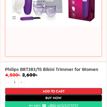
Click to enlarge
Philips BRT383/15 Bikini Trimmer for Women
4,500
৳
3,600
৳
ADD TO CART
BUY NOW
কল করুন: ☎ +880 01325273757