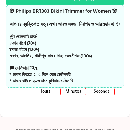
🌸
Philips BRT383 Bikini Trimmer for Women
🌸
আপনার ব্যক্তিগত যত্ন এখন আরও সহজ, নিরাপদ ও আরামদায়ক! ✨
📦 ডেলিভারি চার্জ:
ঢাকার পাশে (70৳)
ঢাকার বাইরে (120৳)
সাভার, আশুলিয়া, গাজীপুর, নারায়ণগঞ্জ, কেরানীগঞ্জ (100৳)
🚚 ডেলিভারি টাইম:
* ঢাকার ভিতরে: ১–২ দিনে হোম ডেলিভারি
* ঢাকার বাইরে: ২–৩ দিনে কুরিয়ার ডেলিভারি
Hours
Minutes
Seconds