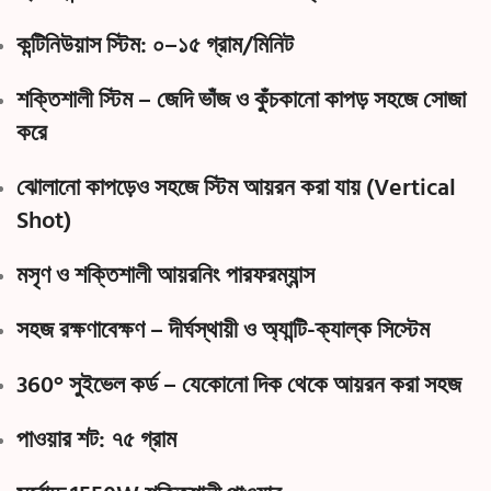
কন্টিনিউয়াস স্টিম:
০–১৫ গ্রাম/মিনিট
শক্তিশালী স্টিম – জেদি ভাঁজ ও কুঁচকানো কাপড় সহজে সোজা
করে
ঝোলানো কাপড়েও সহজে স্টিম আয়রন করা যায় (Vertical
Shot)
মসৃণ ও শক্তিশালী আয়রনিং পারফরম্যান্স
সহজ রক্ষণাবেক্ষণ –
দীর্ঘস্থায়ী ও অ্যান্টি-ক্যাল্ক সিস্টেম
360° সুইভেল কর্ড
– যেকোনো দিক থেকে আয়রন করা সহজ
পাওয়ার শট:
৭৫ গ্রাম