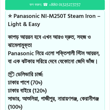
কল করুন: ☎ +880 01325273757
⭐ Panasonic NI-M250T Steam Iron –
Light & Easy
কাপড় আয়রন হবে এখন আরও দ্রুত, সহজ ও
ঝামেলামুক্ত!
Panasonic নিয়ে এলো শক্তিশালী স্টিম আয়রন,
যা এক ঝটকায় সরিয়ে দেবে যেকোনো জেদি ভাঁজ।
📦 ডেলিভারি চার্জ:
ঢাকার পাশে (70৳)
ঢাকার বাইরে (120৳)
সাভার, আশুলিয়া, গাজীপুর, নারায়ণগঞ্জ, কেরানীগঞ্জ
(100৳)