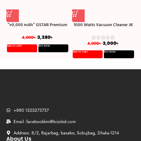
“৮0,000 mAh” GSTAR Premium
1000 Watts Vacuum Cleaner JK
SS-108 রিচার্জেবল টর্চ লাইট
8 (Cord length: 6M) – Multicolor
3,280
৳
4,000
৳
3,000
৳
4,000
৳
ADD TO CART
BUY NOW
A
ADD TO CART
BUY NOW
+880 1325273757
Email :facebookbm@bizobd.com
Address: 8/2, Rajarbag, basabo, Sobujbag, Dhaka-1214
About Us