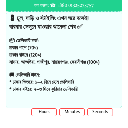
কল করুন: ☎ +880 01325273757
💈 চুল, দাড়ি ও স্টাইলিং এখন ঘরে বসেই!
বারবার সেলুনে যাওয়ার ঝামেলা শেষ ✅
📦 ডেলিভারি চার্জ:
ঢাকার পাশে (70৳)
ঢাকার বাইরে (120৳)
সাভার, আশুলিয়া, গাজীপুর, নারায়ণগঞ্জ, কেরানীগঞ্জ (100৳)
🚚 ডেলিভারি টাইম:
* ঢাকার ভিতরে: ১–২ দিনে হোম ডেলিভারি
* ঢাকার বাইরে: ২–৩ দিনে কুরিয়ার ডেলিভারি
Hours
Minutes
Seconds