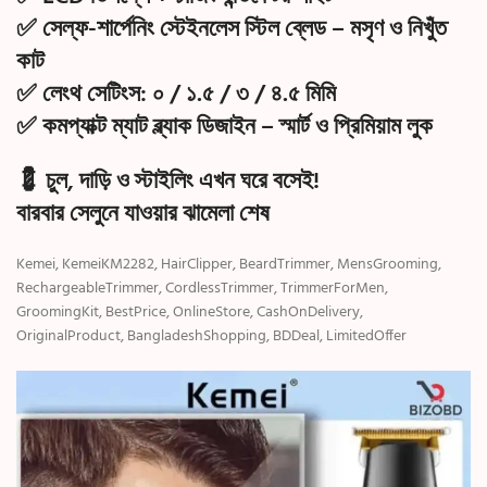
✅
সেল্ফ-শার্পেনিং স্টেইনলেস স্টিল ব্লেড
– মসৃণ ও নিখুঁত
কাট
✅
লেংথ সেটিংস: ০ / ১.৫ / ৩ / ৪.৫ মিমি
✅
কমপ্যাক্ট ম্যাট ব্ল্যাক ডিজাইন
– স্মার্ট ও প্রিমিয়াম লুক
💈 চুল, দাড়ি ও স্টাইলিং এখন ঘরে বসেই!
বারবার সেলুনে যাওয়ার ঝামেলা শেষ
Kemei, KemeiKM2282, HairClipper, BeardTrimmer, MensGrooming,
RechargeableTrimmer, CordlessTrimmer, TrimmerForMen,
GroomingKit, BestPrice, OnlineStore, CashOnDelivery,
OriginalProduct, BangladeshShopping, BDDeal, LimitedOffer