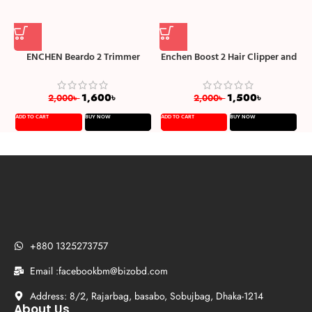
ENCHEN Beardo 2 Trimmer
Enchen Boost 2 Hair Clipper and
E
Electric Hair Clipper Hair
Beard Trimmer for Men
Cutting Machine For Men
1,600
৳
1,500
৳
2,000
৳
2,000
৳
ADD TO CART
BUY NOW
ADD TO CART
BUY NOW
A
+880 1325273757
Email :facebookbm@bizobd.com
Address: 8/2, Rajarbag, basabo, Sobujbag, Dhaka-1214
About Us