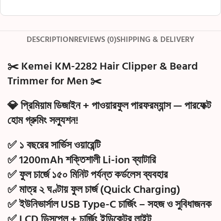
DESCRIPTION
REVIEWS (0)
SHIPPING & DELIVERY
✂️
Kemei KM-2282 Hair Clipper & Beard
Trimmer for Men
✂️
💎 প্রিমিয়াম ডিজাইন + পাওয়ারফুল পারফরম্যান্স — পারফেক্ট
হোম গ্রুমিং সল্যুশন!
✅
১ বছরের সার্ভিস ওয়ারেন্টি
✅
1200mAh শক্তিশালী Li-ion ব্যাটারি
✅
ফুল চার্জে ১৫০ মিনিট পর্যন্ত কর্ডলেস ব্যবহার
✅
মাত্র ২ ঘণ্টায় ফুল চার্জ (Quick Charging)
✅
ইউনিভার্সাল USB Type-C চার্জিং
– সহজ ও সুবিধাজনক
✅
LCD ডিসপ্লে + চার্জিং ইন্ডিকেটর লাইট