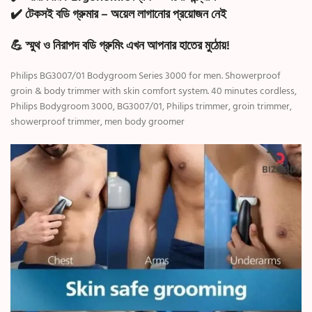
✔️ টেকসই বডি গ্রুমার – অয়েল লাগানোর প্রয়োজন নেই
💪 স্মুথ ও নিরাপদ বডি গ্রুমিং এখন আপনার হাতের মুঠোয়!
Philips BG3007/01 Bodygroom Series 3000 for men. Showerproof
groin
&
body trimmer with skin comfort system. 40 minutes cordless,
Philips Bodygroom 3000, BG3007/01, Philips trimmer, groin trimmer,
showerproof trimmer, men body groomer