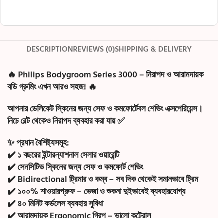
DESCRIPTION
REVIEWS (0)
SHIPPING & DELIVERY
🔥
Philips Bodygroom Series 3000 – নিরাপদ ও আরামদায়ক
বডি গ্রুমিং এখন আরও সহজ!
🔥
আপনার ডেলিকেট স্কিনের জন্য সেফ ও কমফোর্টেবল শেভিং এক্সপেরিয়েন্স।
নিচে বেল্ট থেকেও নিরাপদ ব্যবহার করা যায় ✅
✨
প্রধান বৈশিষ্ট্যসমূহ:
✔️ ১ বছরের ইন্টারন্যাশনাল সেলার ওয়ারেন্টি
✔️ সেনসিটিভ স্কিনের জন্য সেফ ও কমফোর্ট শেভিং
✔️ Bidirectional ট্রিমার ও কম্ব – সব দিক থেকেই সমানভাবে ট্রিম
✔️ ১০০% শাওয়ারপ্রুফ – ভেজা ও শুকনা দুইভাবেই ব্যবহারযোগ্য
✔️ ৪০ মিনিট কর্ডলেস ব্যবহার সুবিধা
✔️ আরামদায়ক Ergonomic গ্রিপ – ভালো কন্ট্রোল