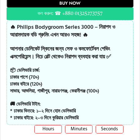
BUY NOW
কল করুন: ☎ +880 01325273757
🔥
Philips Bodygroom Series 3000 – নিরাপদ ও
আরামদায়ক বডি গ্রুমিং এখন আরও সহজ!
🔥
আপনার ডেলিকেট স্কিনের জন্য সেফ ও কমফোর্টেবল শেভিং
এক্সপেরিয়েন্স। নিচে বেল্ট থেকেও নিরাপদ ব্যবহার করা যায় ✅
📦 ডেলিভারি চার্জ:
ঢাকার পাশে (70৳)
ঢাকার বাইরে (120৳)
সাভার, আশুলিয়া, গাজীপুর, নারায়ণগঞ্জ, কেরানীগঞ্জ (100৳)
🚚 ডেলিভারি টাইম:
* ঢাকার ভিতরে: ১–২ দিনে হোম ডেলিভারি
* ঢাকার বাইরে: ২–৩ দিনে কুরিয়ার ডেলিভারি
Hours
Minutes
Seconds