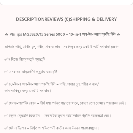
DESCRIPTION
REVIEWS (0)
SHIPPING & DELIVERY
🔥
Philips MG5920/15 Series 5000 – 10-in-1 অল-ইন-ওয়ান গ্রুমিং কিট
🔥
আপনার দাড়ি, মাথার চুল, শরীর, নাক ও কান—সব কিছুর জন্য একটাই স্মার্ট সমাধান! ✂️✨
✅৭ দিনের রিপ্লেসমেন্ট গ্যারান্টি
✅ ২ বছরের আন্তর্জাতিক ব্র্যান্ড ওয়ারেন্টি
✅ 10-ইন-1 অল-ইন-ওয়ান গ্রুমিং কিট – দাড়ি, মাথার চুল, শরীর ও নাক/
কান সবকিছুর জন্য একটাই সমাধান।
✅ সেলফ-শার্পেনিং ব্লেড – দীর্ঘ সময় পর্যন্ত ধারালো থাকে, কোনো তেল দেওয়ার প্রয়োজন নেই।
✅ স্কিন-ফ্রেন্ডলি ডিজাইন – সেনসিটিভ ত্বকে আরামদায়ক গ্রুমিং অভিজ্ঞতা দেয়।
✅ মেটাল ট্রিমার – নিখুঁত ও শক্তিশালী কাটের জন্য উন্নত পারফরম্যান্স।