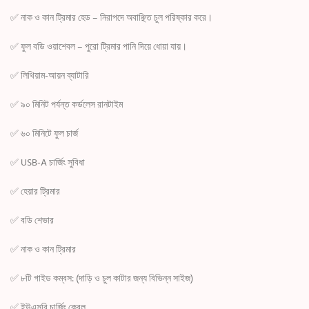
✅ নাক ও কান ট্রিমার হেড – নিরাপদে অবাঞ্ছিত চুল পরিষ্কার করে।
✅ ফুল বডি ওয়াশেবল – পুরো ট্রিমার পানি দিয়ে ধোয়া যায়।
✅ লিথিয়াম-আয়ন ব্যাটারি
✅ ৯০ মিনিট পর্যন্ত কর্ডলেস রানটাইম
✅ ৬০ মিনিটে ফুল চার্জ
✅ USB-A চার্জিং সুবিধা
✅ হেয়ার ট্রিমার
✅ বডি শেভার
✅ নাক ও কান ট্রিমার
✅ ৮টি গাইড কম্বস: (দাড়ি ও চুল কাটার জন্য বিভিন্ন সাইজ)
✅ ইউএসবি চার্জিং কেবল