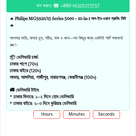
কল করুন: ☎ +880 01325273757
🔥
Philips MG5920/15 Series 5000 – 10-in-1 অল-ইন-ওয়ান গ্রুমিং কিট
🔥
আপনার দাড়ি, মাথার চুল, শরীর, নাক ও কান—সব কিছুর জন্য একটাই স্মার্ট সমাধান!
✂️✨
📦 ডেলিভারি চার্জ:
ঢাকার পাশে (70৳)
ঢাকার বাইরে (120৳)
সাভার, আশুলিয়া, গাজীপুর, নারায়ণগঞ্জ, কেরানীগঞ্জ (100৳)
🚚 ডেলিভারি টাইম:
* ঢাকার ভিতরে: ১–২ দিনে হোম ডেলিভারি
* ঢাকার বাইরে: ২–৩ দিনে কুরিয়ার ডেলিভারি
Hours
Minutes
Seconds