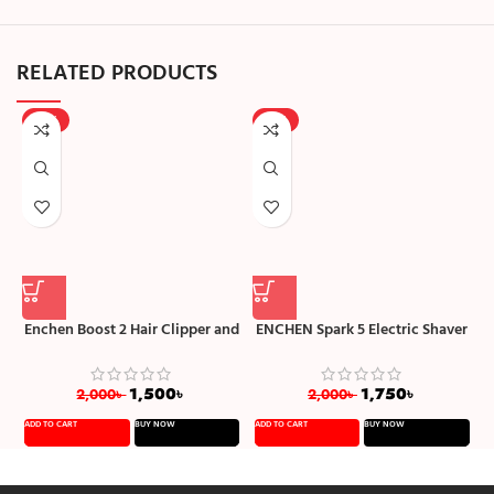
RELATED PRODUCTS
-25%
-13%
Enchen Boost 2 Hair Clipper and
ENCHEN Spark 5 Electric Shaver
Beard Trimmer for Men
Wet and Dry
B
1,500
৳
1,750
৳
2,000
৳
2,000
৳
ADD TO CART
BUY NOW
ADD TO CART
BUY NOW
A