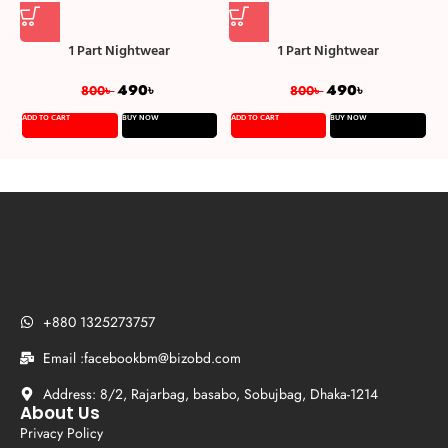
1 Part Nightwear
1 Part Nightwear
490
৳
490
৳
800
৳
800
৳
ADD TO CART
BUY NOW
ADD TO CART
BUY NOW
A
+880 1325273757
Email :facebookbm@bizobd.com
Address: 8/2, Rajarbag, basabo, Sobujbag, Dhaka-1214
About Us
Privacy Policy