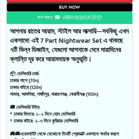
BUY NOW
কল করুন: ☎ +880 01325273757
আপনার রাতের আরাম, স্টাইল আর লাক্সারি—সবকিছু এখন
একসাথে
! এই
7 Part Nightwear Set
এ থাকছে
৭টি ভিন্ন ডিজাইন, যেগুলো আপনাকে দেবে সারাদিনের
ক্লান্তি দূর করে আরামদায়ক অনুভূতি।
📦 ডেলিভারি চার্জ:
ঢাকার পাশে (70৳)
ঢাকার বাইরে (120৳)
সাভার, আশুলিয়া, গাজীপুর, নারায়ণগঞ্জ, কেরানীগঞ্জ (100৳)
🚚 ডেলিভারি টাইম:
* ঢাকার ভিতরে: ১–২ দিনে হোম ডেলিভারি
* ঢাকার বাইরে: ২–৩ দিনে কুরিয়ার ডেলিভারি
🚚🚚ওয়েবসাইট থেকে যেকোনো তিনটি প্রোডাক্ট একসাথে অর্ডার করলে