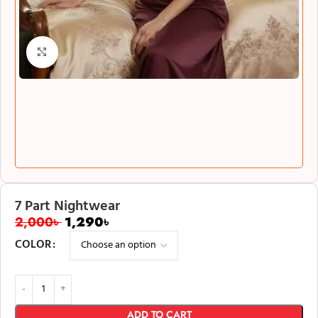
Click to enlarge
7 Part Nightwear
2,000
৳
1,290
৳
COLOR
ADD TO CART